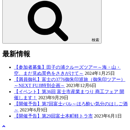
検索
最新情報
【参加者募集】田子の浦クルーズツアー～海・山・
空、まだ見ぬ景色をさきがけて～
2024年1月25日
【満員御礼】富士の3776御朱印巡旅（御朱印ツアー）
～NEXT FUJI特別企画～
2023年12月6日
【イベント】第36回 富士市産業まつり 商工フェア 開
催します！
2023年9月29日
【開催予告】第7回富士バル～ほろ酔い気分のはしご酒
～
2023年6月9日
【開催予告】第29回富士本町軽トラ市
2023年6月1日