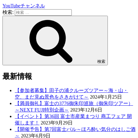
YouTubeチャンネル
検索:
検索
最新情報
【参加者募集】田子の浦クルーズツアー～海・山・
空、まだ見ぬ景色をさきがけて～
2024年1月25日
【満員御礼】富士の3776御朱印巡旅（御朱印ツアー）
～NEXT FUJI特別企画～
2023年12月6日
【イベント】第36回 富士市産業まつり 商工フェア 開
催します！
2023年9月29日
【開催予告】第7回富士バル～ほろ酔い気分のはしご酒
～
2023年6月9日