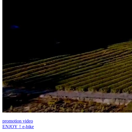
promotion video
ENJOY！e-bike