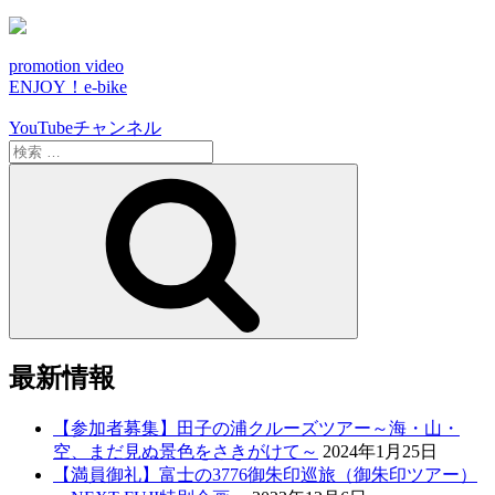
promotion video
ENJOY！e-bike
YouTubeチャンネル
検
索:
検
索
最新情報
【参加者募集】田子の浦クルーズツアー～海・山・
空、まだ見ぬ景色をさきがけて～
2024年1月25日
【満員御礼】富士の3776御朱印巡旅（御朱印ツアー）