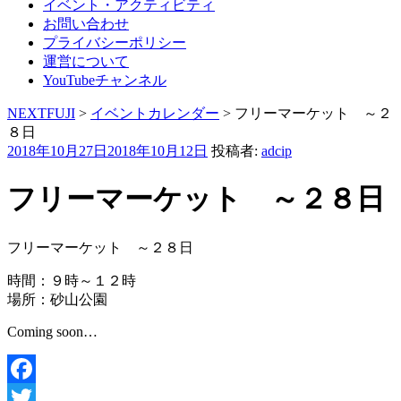
イベント・アクティビティ
お問い合わせ
プライバシーポリシー
運営について
YouTubeチャンネル
NEXTFUJI
>
イベントカレンダー
>
フリーマーケット ～２
８日
投
2018年10月27日
2018年10月12日
投稿者:
adcip
稿
日:
フリーマーケット ～２８日
フリーマーケット ～２８日
時間：９時～１２時
場所：砂山公園
Coming soon…
Facebook