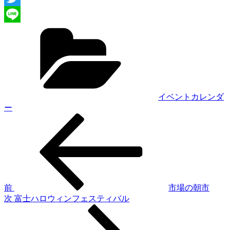
Twitter
カ
Line
テ
ゴ
リ
ー
イベントカレンダ
ー
過
投
去
稿
の
投
ナ
稿
ビ
ゲ
前
市場の朝市
次
次
富士ハロウィンフェスティバル
ー
の
シ
投