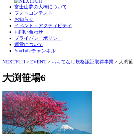
富士山夢の大橋について
フォトコンテスト
お知らせ
イベント・アクティビティ
お問い合わせ
プライバシーポリシー
運営について
YouTubeチャンネル
NEXTFUJI
>
EVENT
>
おもてなし規格認証取得事業
>
大渕笹
大渕笹場6