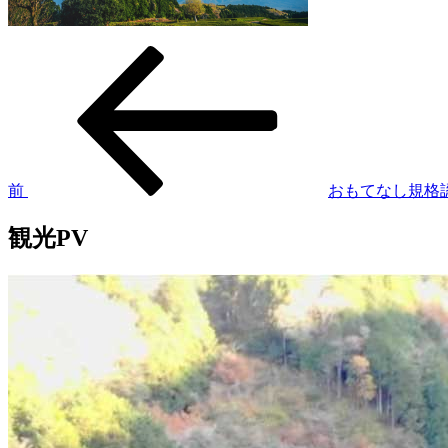
過
投
去
稿
の
投
ナ
稿
ビ
ゲ
前
おもてなし規格
ー
観光PV
シ
ョ
ン