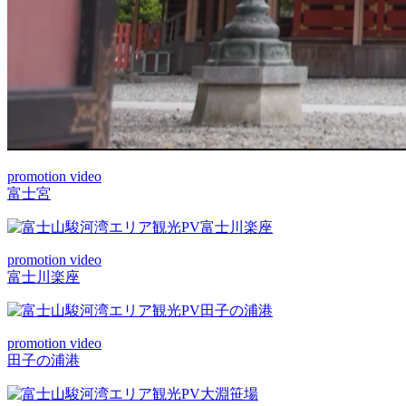
promotion video
富士宮
promotion video
富士川楽座
promotion video
田子の浦港