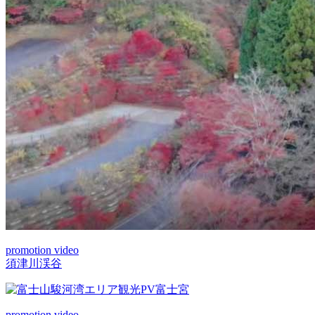
promotion video
須津川渓谷
promotion video