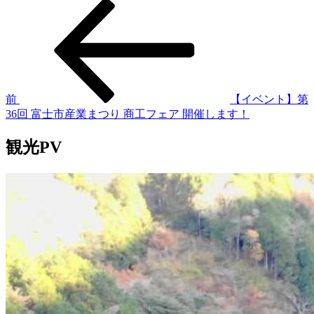
過
投
去
稿
の
投
ナ
稿
ビ
ゲ
前
【イベント】第
36回 富士市産業まつり 商工フェア 開催します！
ー
シ
観光PV
ョ
ン