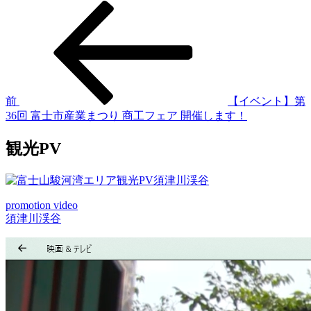
過
投
去
稿
の
投
ナ
稿
ビ
ゲ
前
【イベント】第
36回 富士市産業まつり 商工フェア 開催します！
ー
シ
観光PV
ョ
ン
promotion video
須津川渓谷