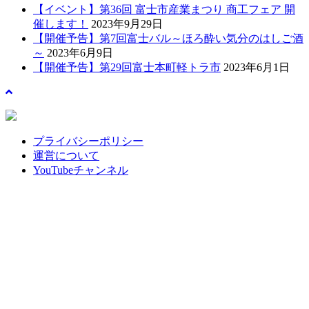
【イベント】第36回 富士市産業まつり 商工フェア 開
催します！
2023年9月29日
【開催予告】第7回富士バル～ほろ酔い気分のはしご酒
～
2023年6月9日
【開催予告】第29回富士本町軽トラ市
2023年6月1日
プライバシーポリシー
運営について
YouTubeチャンネル