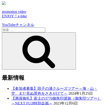
promotion video
ENJOY！e-bike
YouTubeチャンネル
検
索:
検
索
最新情報
【参加者募集】田子の浦クルーズツアー～海・山・
空、まだ見ぬ景色をさきがけて～
2024年1月25日
【満員御礼】富士の3776御朱印巡旅（御朱印ツアー）
～NEXT FUJI特別企画～
2023年12月6日