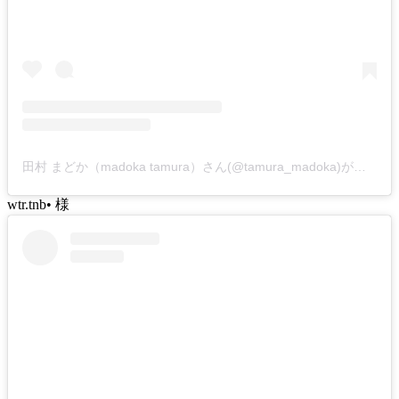
田村 まどか（madoka tamura）さん(@tamura_madoka)がシェアした投稿
wtr.tnb• 様