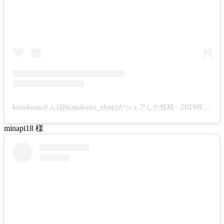
kusukusuさん(@kusukusu_shop)がシェアした投稿
-
2019年 2月月23日午前3時26分PST
minapi18 様