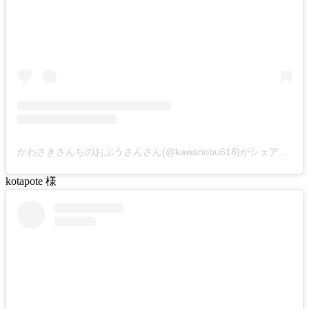
かわさきさんちのおぶうさんさん(@kawanobu618)がシェアした投稿
kotapote 様