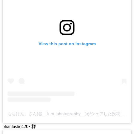
View this post on Instagram
もちけん。さん(@__k.m_photography__)がシェアした投稿
-
201
phantastic420• 様