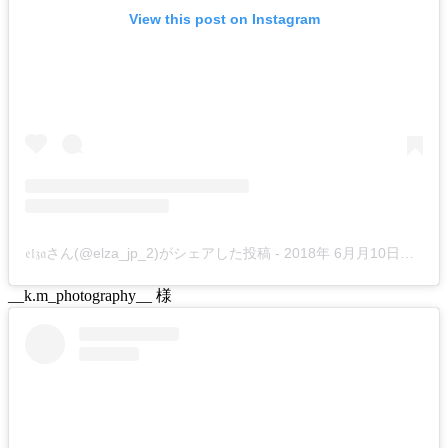
View this post on Instagram
𝔢𝔩𝔷𝔞さん(@elza_jp_2)がシェアした投稿
-
2018年 6月月10日午前12時27分PDT
__k.m_photography__ 様