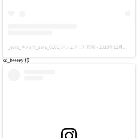
_sora_さん(@_sora_0101)がシェアした投稿
-
2018年12月月20日午前4時33分PST
ko_heeeey 様