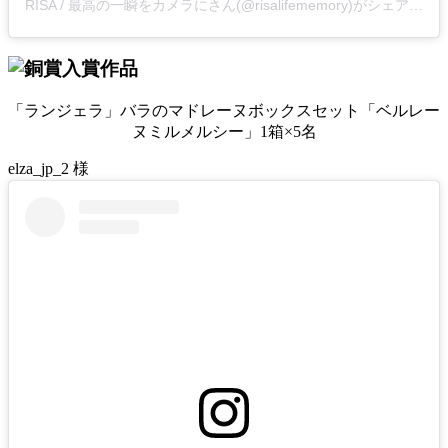
RISA / 最高の一瞬をカメラにさん(@risalifememory)がシェアした投稿
「ランジェラ」バラのマドレーヌボックスセット「ベルレー
ヌミルメルシー」1箱×5名
elza_jp_2 様