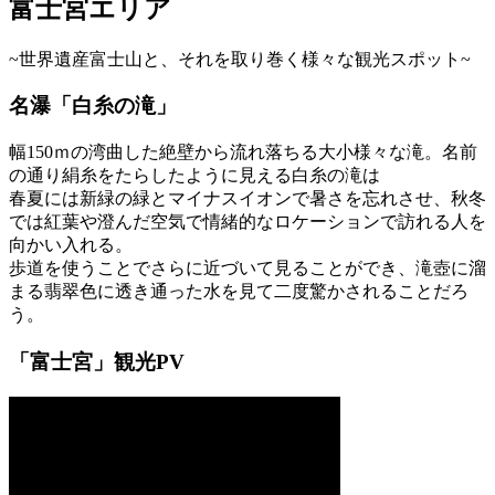
富士宮エリア
~世界遺産富士山と、それを取り巻く様々な観光スポット~
名瀑「白糸の滝」
幅150ｍの湾曲した絶壁から流れ落ちる大小様々な滝。名前
の通り絹糸をたらしたように見える白糸の滝は
春夏には新緑の緑とマイナスイオンで暑さを忘れさせ、秋冬
では紅葉や澄んだ空気で情緒的なロケーションで訪れる人を
向かい入れる。
歩道を使うことでさらに近づいて見ることができ、滝壺に溜
まる翡翠色に透き通った水を見て二度驚かされることだろ
う。
「富士宮」観光PV