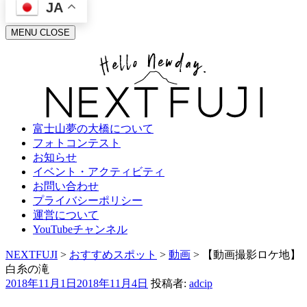
JA
MENU
CLOSE
富士山夢の大橋について
フォトコンテスト
お知らせ
イベント・アクティビティ
お問い合わせ
プライバシーポリシー
運営について
YouTubeチャンネル
NEXTFUJI
>
おすすめスポット
>
動画
>
【動画撮影ロケ地】
白糸の滝
投
2018年11月1日
2018年11月4日
投稿者:
adcip
稿