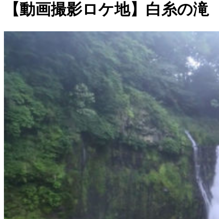
日:
【動画撮影ロケ地】白糸の滝