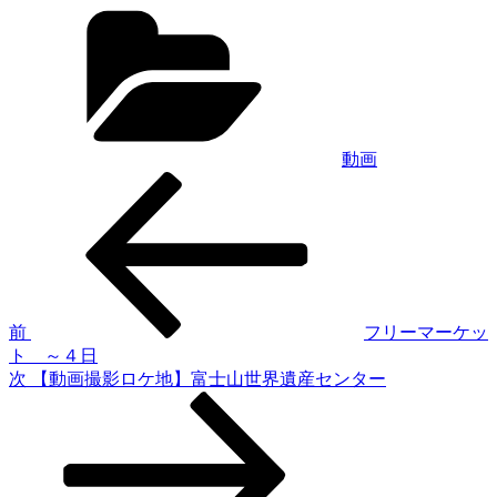
カ
Line
テ
ゴ
リ
ー
動画
過
投
去
稿
の
投
ナ
稿
ビ
ゲ
前
フリーマーケッ
ト ～４日
ー
次
次
【動画撮影ロケ地】富士山世界遺産センター
シ
の
投
ョ
稿
ン