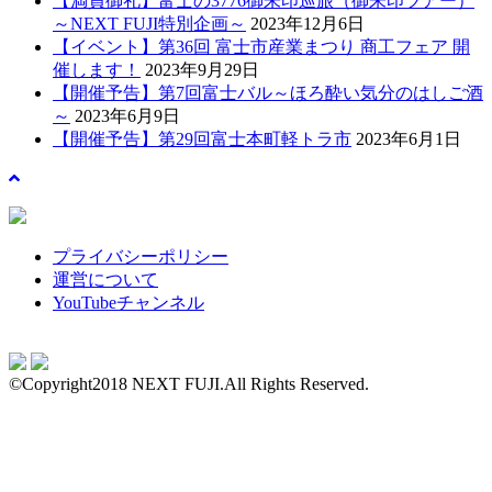
【満員御礼】富士の3776御朱印巡旅（御朱印ツアー）
～NEXT FUJI特別企画～
2023年12月6日
【イベント】第36回 富士市産業まつり 商工フェア 開
催します！
2023年9月29日
【開催予告】第7回富士バル～ほろ酔い気分のはしご酒
～
2023年6月9日
【開催予告】第29回富士本町軽トラ市
2023年6月1日
プライバシーポリシー
運営について
YouTubeチャンネル
©Copyright2018 NEXT FUJI.All Rights Reserved.