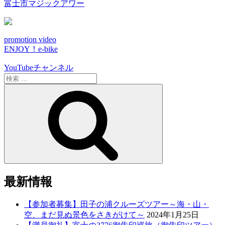
富士市マジックアワー
promotion video
ENJOY！e-bike
YouTubeチャンネル
検
索:
検
索
最新情報
【参加者募集】田子の浦クルーズツアー～海・山・
空、まだ見ぬ景色をさきがけて～
2024年1月25日