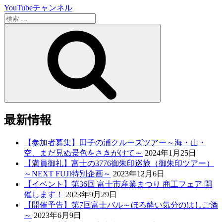
YouTubeチャンネル
検
索:
検
索
最新情報
【参加者募集】田子の浦クルーズツアー～海・山・
空、まだ見ぬ景色をさきがけて～
2024年1月25日
【満員御礼】富士の3776御朱印巡旅（御朱印ツアー）
～NEXT FUJI特別企画～
2023年12月6日
【イベント】第36回 富士市産業まつり 商工フェア 開
催します！
2023年9月29日
【開催予告】第7回富士バル～ほろ酔い気分のはしご酒
～
2023年6月9日