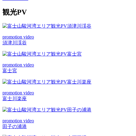
ー
シ
観光PV
ョ
ン
promotion video
須津川渓谷
promotion video
富士宮
promotion video
富士川楽座
promotion video
田子の浦港