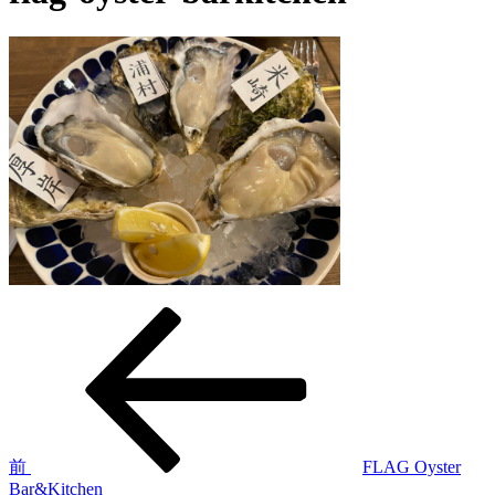
過
投
去
稿
の
投
ナ
稿
ビ
ゲ
前
FLAG Oyster
Bar&Kitchen