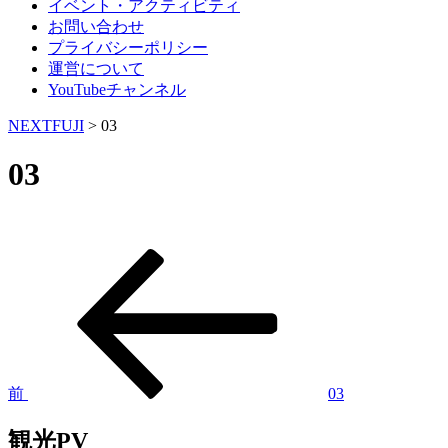
イベント・アクティビティ
お問い合わせ
プライバシーポリシー
運営について
YouTubeチャンネル
NEXTFUJI
>
03
03
過
投
去
稿
の
投
ナ
稿
ビ
ゲ
前
03
ー
観光PV