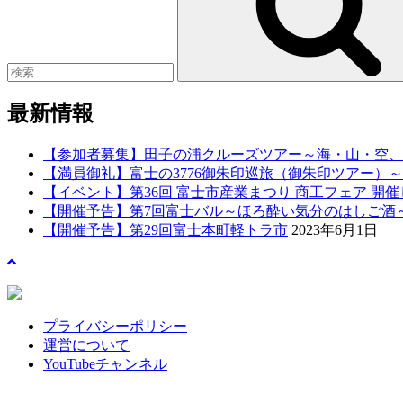
最新情報
【参加者募集】田子の浦クルーズツアー～海・山・空、
【満員御礼】富士の3776御朱印巡旅（御朱印ツアー）～NE
【イベント】第36回 富士市産業まつり 商工フェア 開
【開催予告】第7回富士バル～ほろ酔い気分のはしご酒
【開催予告】第29回富士本町軽トラ市
2023年6月1日
プライバシーポリシー
運営について
YouTubeチャンネル