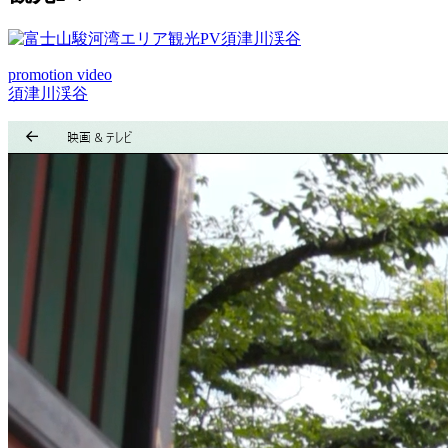
シ
ョ
ン
promotion video
須津川渓谷