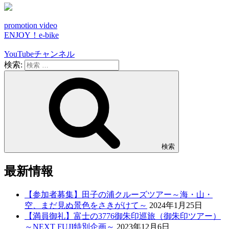
promotion video
ENJOY！e-bike
YouTubeチャンネル
検索:
検索
最新情報
【参加者募集】田子の浦クルーズツアー～海・山・
空、まだ見ぬ景色をさきがけて～
2024年1月25日
【満員御礼】富士の3776御朱印巡旅（御朱印ツアー）
～NEXT FUJI特別企画～
2023年12月6日