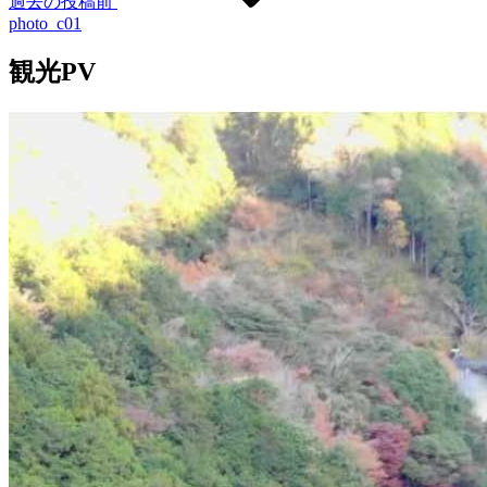
過去の投稿
前
photo_c01
観光PV