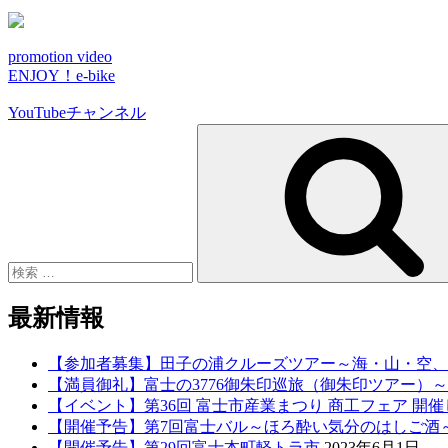
promotion video
ENJOY！e-bike
YouTubeチャンネル
検
索:
最新情報
【参加者募集】田子の浦クルーズツアー～海・山・空、
【満員御礼】富士の3776御朱印巡旅（御朱印ツアー）～NE
【イベント】第36回 富士市産業まつり 商工フェア 開
【開催予告】第7回富士バル～ほろ酔い気分のはしご酒
【開催予告】第29回富士本町軽トラ市
2023年6月1日