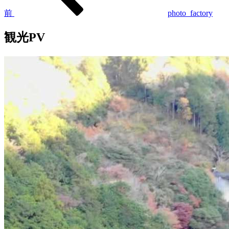
ゲ
前
photo_factory
ー
観光PV
シ
ョ
ン