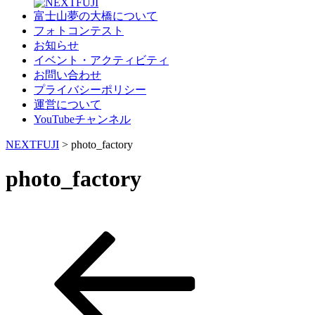
富士山夢の大橋について
フォトコンテスト
お知らせ
イベント・アクティビティ
お問い合わせ
プライバシーポリシー
運営について
YouTubeチャンネル
NEXTFUJI
>
photo_factory
photo_factory
過
投
去
稿
の
投
ナ
稿
ビ