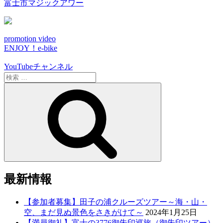
富士市マジックアワー
promotion video
ENJOY！e-bike
YouTubeチャンネル
検
索:
検
索
最新情報
【参加者募集】田子の浦クルーズツアー～海・山・
空、まだ見ぬ景色をさきがけて～
2024年1月25日
【満員御礼】富士の3776御朱印巡旅（御朱印ツアー）