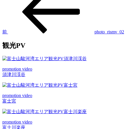
稿
の
投
ナ
稿
ビ
ゲ
前
photo_rismv_02
ー
観光PV
シ
ョ
ン
promotion video
須津川渓谷
promotion video
富士宮
promotion video
富士川楽座