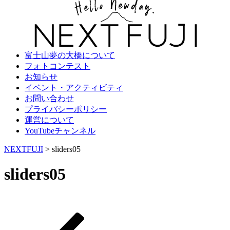
富士山夢の大橋について
フォトコンテスト
お知らせ
イベント・アクティビティ
お問い合わせ
プライバシーポリシー
運営について
YouTubeチャンネル
NEXTFUJI
>
sliders05
sliders05
過
投
去