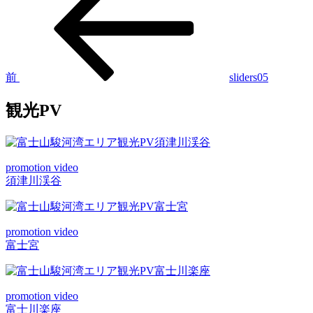
稿
の
投
ナ
稿
ビ
ゲ
前
sliders05
ー
観光PV
シ
ョ
ン
promotion video
須津川渓谷
promotion video
富士宮
promotion video
富士川楽座