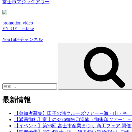
富士市マジックアワー
promotion video
ENJOY！e-bike
YouTubeチャンネル
検
索:
最新情報
【参加者募集】田子の浦クルーズツアー～海・山・空、
【満員御礼】富士の3776御朱印巡旅（御朱印ツアー）～NE
【イベント】第36回 富士市産業まつり 商工フェア 開
【開催予告】第7回富士バル～ほろ酔い気分のはしご酒